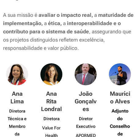
A sua missão é
avaliar o impacto real,
a
maturidade de
implementação,
a
ética,
a
interoperabilidade e o
contributo para o sistema de saúde
, assegurando que
os projetos distinguidos refletem excelência,
responsabilidade e valor público.
Ana
Ana
João
Mauríci
Lima
Rita
Gonçalv
o Alves
Londral
es
Adjunto
Diretora
do
Técnica e
Diretora
Diretor
Conselho
Membro
Executivo
Value For
de
da
Health
APORMED