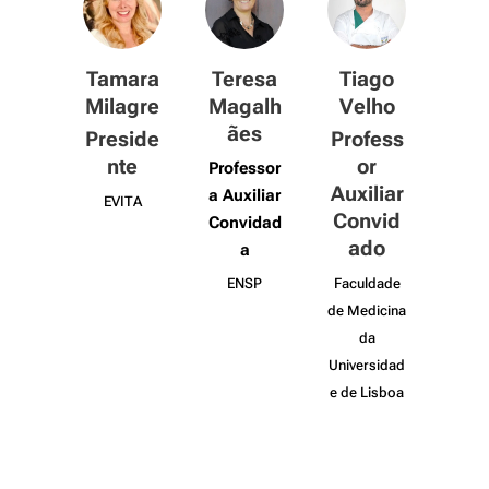
Tamara
Teresa
Tiago
Milagre
Magalh
Velho
ães
Preside
Profess
nte
or
Professor
Auxiliar
a Auxiliar
EVITA
Convid
Convidad
ado
a
ENSP
Faculdade
de Medicina
da
Universidad
e de Lisboa