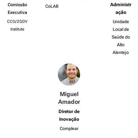
Administr
Comissão
CoLAB
ação
Executiva
CCG/ZGDV
Unidade
Institute
Local de
Saúde do
Alto
Alentejo
Miguel
Amador
Diretor de
Inovação
Complear