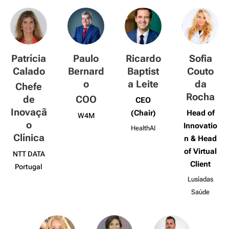
Patrícia
Paulo
Ricardo
Sofia
Calado
Bernard
Baptist
Couto
o
a Leite
da
Chefe
Rocha
de
COO
CEO
Inovaçã
(Chair)
Head of
W4M
o
Innovatio
HealthAI
Clínica
n & Head
of Virtual
NTT DATA
Client
Portugal
Lusíadas
Saúde