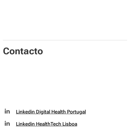
quasi architecto beatae vitae dicta sunt explicabo nemo
enim ipsam voluptatem.
Contacto
Linkedin Digital Health Portugal
Linkedin HealthTech Lisboa